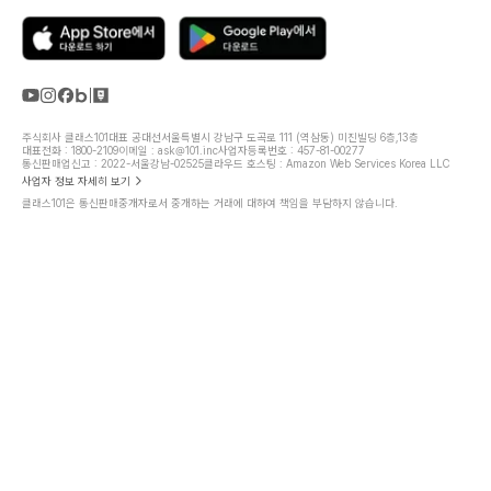
주식회사 클래스101
대표 공대선
서울특별시 강남구 도곡로 111 (역삼동) 미진빌딩 6층,13층
대표전화 : 1800-2109
이메일 : ask@101.inc
사업자등록번호 : 457-81-00277
통신판매업신고 : 2022-서울강남-02525
클라우드 호스팅 : Amazon Web Services Korea LLC
사업자 정보 자세히 보기
클래스101은 통신판매중개자로서 중개하는 거래에 대하여 책임을 부담하지 않습니다.