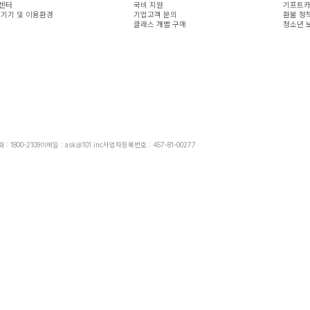
센터
국비 지원
기프트카
 기기 및 이용환경
기업고객 문의
환불 정
클래스 개별 구매
청소년 
: 1800-2109
이메일 : ask@101.inc
사업자등록번호 : 457-81-00277