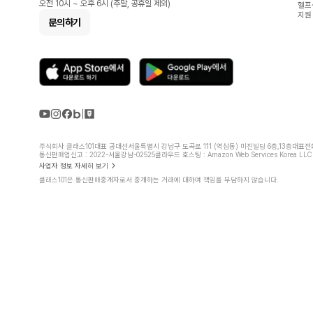
오전 10시 ~ 오후 6시 (주말, 공휴일 제외)
헬프
지원
문의하기
주식회사 클래스101
대표 공대선
서울특별시 강남구 도곡로 111 (역삼동) 미진빌딩 6층,13층
대표전화 
통신판매업신고 : 2022-서울강남-02525
클라우드 호스팅 : Amazon Web Services Korea LLC
사업자 정보 자세히 보기
클래스101은 통신판매중개자로서 중개하는 거래에 대하여 책임을 부담하지 않습니다.