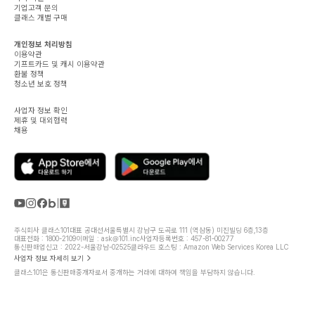
기업고객 문의
클래스 개별 구매
개인정보 처리방침
이용약관
기프트카드 및 캐시 이용약관
환불 정책
청소년 보호 정책
사업자 정보 확인
제휴 및 대외협력
채용
주식회사 클래스101
대표 공대선
서울특별시 강남구 도곡로 111 (역삼동) 미진빌딩 6층,13층
대표전화 : 1800-2109
이메일 : ask@101.inc
사업자등록번호 : 457-81-00277
통신판매업신고 : 2022-서울강남-02525
클라우드 호스팅 : Amazon Web Services Korea LLC
사업자 정보 자세히 보기
클래스101은 통신판매중개자로서 중개하는 거래에 대하여 책임을 부담하지 않습니다.