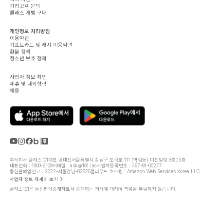
기업고객 문의
클래스 개별 구매
개인정보 처리방침
이용약관
기프트카드 및 캐시 이용약관
환불 정책
청소년 보호 정책
사업자 정보 확인
제휴 및 대외협력
채용
주식회사 클래스101
대표 공대선
서울특별시 강남구 도곡로 111 (역삼동) 미진빌딩 6층,13층
대표전화 : 1800-2109
이메일 : ask@101.inc
사업자등록번호 : 457-81-00277
통신판매업신고 : 2022-서울강남-02525
클라우드 호스팅 : Amazon Web Services Korea LLC
사업자 정보 자세히 보기
클래스101은 통신판매중개자로서 중개하는 거래에 대하여 책임을 부담하지 않습니다.