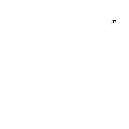
1
/
17