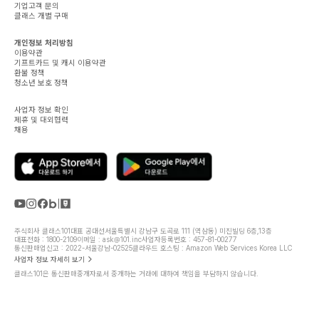
기업고객 문의
클래스 개별 구매
개인정보 처리방침
이용약관
기프트카드 및 캐시 이용약관
환불 정책
청소년 보호 정책
사업자 정보 확인
제휴 및 대외협력
채용
주식회사 클래스101
대표 공대선
서울특별시 강남구 도곡로 111 (역삼동) 미진빌딩 6층,13층
대표전화 : 1800-2109
이메일 : ask@101.inc
사업자등록번호 : 457-81-00277
통신판매업신고 : 2022-서울강남-02525
클라우드 호스팅 : Amazon Web Services Korea LLC
사업자 정보 자세히 보기
클래스101은 통신판매중개자로서 중개하는 거래에 대하여 책임을 부담하지 않습니다.