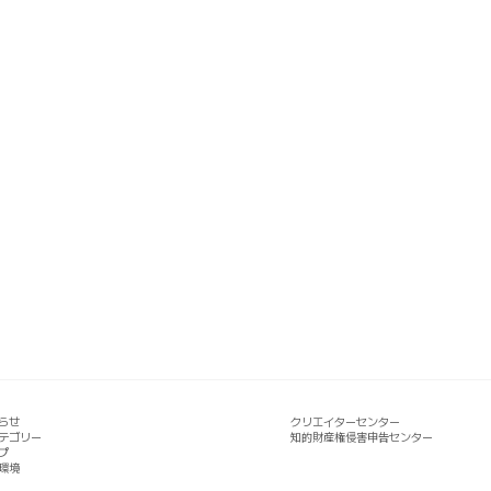
らせ
クリエイターセンター
テゴリー
知的財産権侵害申告センター
プ
環境