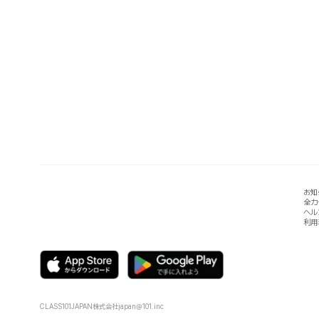
お知
全カ
ヘル
利用
CLASS101JAPAN株式会社
japan@101.inc