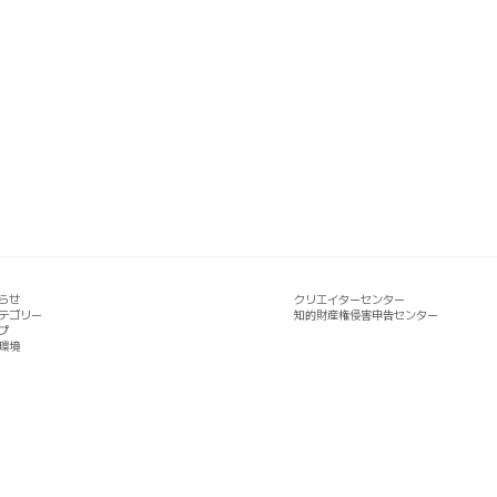
らせ
クリエイターセンター
テゴリー
知的財産権侵害申告センター
プ
環境