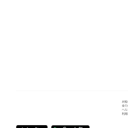
お知
全カ
ヘル
利用