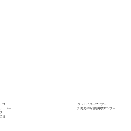
らせ
クリエイターセンター
テゴリー
知的財産権侵害申告センター
プ
環境