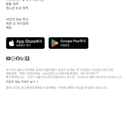
환불 정책
청소년 보호 정책
사업자 정보 확인
제휴 및 대외협력
채용
주식회사 클래스101
대표 공대선
서울특별시 강남구 도곡로 111 (역삼동) 미진빌딩 6층,13층
대표전화 : 1800-2109
이메일 : ask@101.inc
사업자등록번호 : 457-81-00277
통신판매업신고 : 2022-서울강남-02525
클라우드 호스팅 : Amazon Web Services Korea LLC
사업자 정보 자세히 보기
클래스101은 통신판매중개자로서 중개하는 거래에 대하여 책임을 부담하지 않습니다.