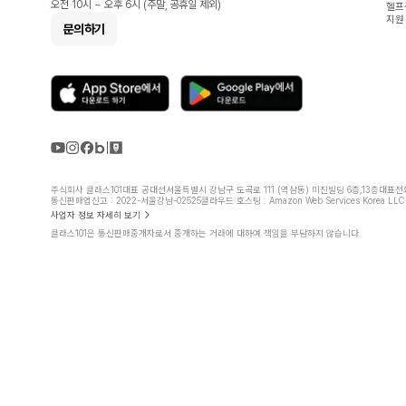
오전 10시 ~ 오후 6시 (주말, 공휴일 제외)
헬프
지원
문의하기
주식회사 클래스101
대표 공대선
서울특별시 강남구 도곡로 111 (역삼동) 미진빌딩 6층,13층
대표전화 
통신판매업신고 : 2022-서울강남-02525
클라우드 호스팅 : Amazon Web Services Korea LLC
사업자 정보 자세히 보기
클래스101은 통신판매중개자로서 중개하는 거래에 대하여 책임을 부담하지 않습니다.