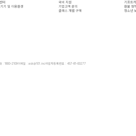
센터
국비 지원
기프트카
 기기 및 이용환경
기업고객 문의
환불 정
클래스 개별 구매
청소년 
: 1800-2109
이메일 : ask@101.inc
사업자등록번호 : 457-81-00277