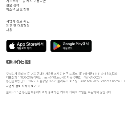
기프트카드 및 캐시 이용약관
환불 정책
청소년 보호 정책
사업자 정보 확인
제휴 및 대외협력
채용
주식회사 클래스101
대표 공대선
서울특별시 강남구 도곡로 111 (역삼동) 미진빌딩 6층,13층
대표전화 : 1800-2109
이메일 : ask@101.inc
사업자등록번호 : 457-81-00277
통신판매업신고 : 2022-서울강남-02525
클라우드 호스팅 : Amazon Web Services Korea LLC
사업자 정보 자세히 보기
클래스101은 통신판매중개자로서 중개하는 거래에 대하여 책임을 부담하지 않습니다.