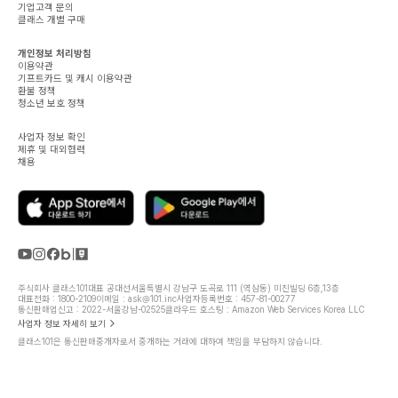
기업고객 문의
클래스 개별 구매
개인정보 처리방침
이용약관
기프트카드 및 캐시 이용약관
환불 정책
청소년 보호 정책
사업자 정보 확인
제휴 및 대외협력
채용
주식회사 클래스101
대표 공대선
서울특별시 강남구 도곡로 111 (역삼동) 미진빌딩 6층,13층
대표전화 : 1800-2109
이메일 : ask@101.inc
사업자등록번호 : 457-81-00277
통신판매업신고 : 2022-서울강남-02525
클라우드 호스팅 : Amazon Web Services Korea LLC
사업자 정보 자세히 보기
클래스101은 통신판매중개자로서 중개하는 거래에 대하여 책임을 부담하지 않습니다.