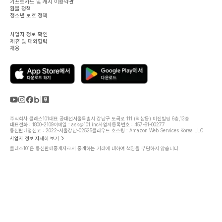
기프트카드 및 캐시 이용약관
환불 정책
청소년 보호 정책
사업자 정보 확인
제휴 및 대외협력
채용
주식회사 클래스101
대표 공대선
서울특별시 강남구 도곡로 111 (역삼동) 미진빌딩 6층,13층
대표전화 : 1800-2109
이메일 : ask@101.inc
사업자등록번호 : 457-81-00277
통신판매업신고 : 2022-서울강남-02525
클라우드 호스팅 : Amazon Web Services Korea LLC
사업자 정보 자세히 보기
클래스101은 통신판매중개자로서 중개하는 거래에 대하여 책임을 부담하지 않습니다.