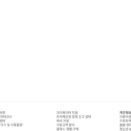
사항
크리에이터 지원
개인정보
 카테고리
지식재산권 침해 신고 센터
이용약
센터
국비 지원
기프트카
 기기 및 이용환경
기업고객 문의
환불 정
클래스 개별 구매
청소년 