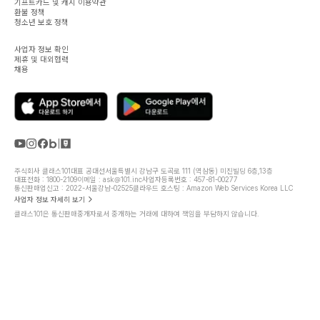
기프트카드 및 캐시 이용약관
환불 정책
청소년 보호 정책
사업자 정보 확인
제휴 및 대외협력
채용
주식회사 클래스101
대표 공대선
서울특별시 강남구 도곡로 111 (역삼동) 미진빌딩 6층,13층
대표전화 : 1800-2109
이메일 : ask@101.inc
사업자등록번호 : 457-81-00277
통신판매업신고 : 2022-서울강남-02525
클라우드 호스팅 : Amazon Web Services Korea LLC
사업자 정보 자세히 보기
클래스101은 통신판매중개자로서 중개하는 거래에 대하여 책임을 부담하지 않습니다.