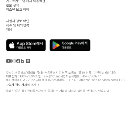
기프트카드 및 캐시 이용약관
환불 정책
청소년 보호 정책
사업자 정보 확인
제휴 및 대외협력
채용
주식회사 클래스101
대표 공대선
서울특별시 강남구 도곡로 111 (역삼동) 미진빌딩 6층,13층
대표전화 : 1800-2109
이메일 : ask@101.inc
사업자등록번호 : 457-81-00277
통신판매업신고 : 2022-서울강남-02525
클라우드 호스팅 : Amazon Web Services Korea LLC
사업자 정보 자세히 보기
클래스101은 통신판매중개자로서 중개하는 거래에 대하여 책임을 부담하지 않습니다.