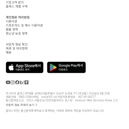
기업고객 문의
클래스 개별 구매
개인정보 처리방침
이용약관
기프트카드 및 캐시 이용약관
환불 정책
청소년 보호 정책
사업자 정보 확인
제휴 및 대외협력
채용
주식회사 클래스101
대표 공대선
서울특별시 강남구 도곡로 111 (역삼동) 미진빌딩 6층,13층
대표전화 : 1800-2109
이메일 : ask@101.inc
사업자등록번호 : 457-81-00277
통신판매업신고 : 2022-서울강남-02525
클라우드 호스팅 : Amazon Web Services Korea LLC
사업자 정보 자세히 보기
클래스101은 통신판매중개자로서 중개하는 거래에 대하여 책임을 부담하지 않습니다.