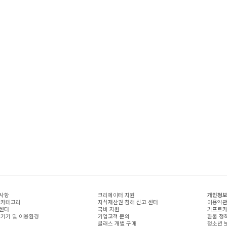
사항
크리에이터 지원
개인정보
 카테고리
지식재산권 침해 신고 센터
이용약
센터
국비 지원
기프트카
 기기 및 이용환경
기업고객 문의
환불 정
클래스 개별 구매
청소년 