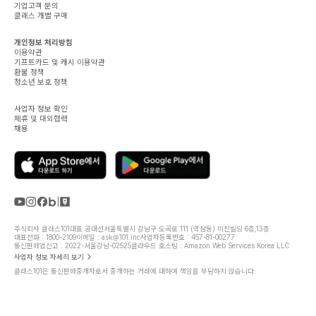
기업고객 문의
클래스 개별 구매
개인정보 처리방침
이용약관
기프트카드 및 캐시 이용약관
환불 정책
청소년 보호 정책
사업자 정보 확인
제휴 및 대외협력
채용
주식회사 클래스101
대표 공대선
서울특별시 강남구 도곡로 111 (역삼동) 미진빌딩 6층,13층
대표전화 : 1800-2109
이메일 : ask@101.inc
사업자등록번호 : 457-81-00277
통신판매업신고 : 2022-서울강남-02525
클라우드 호스팅 : Amazon Web Services Korea LLC
사업자 정보 자세히 보기
클래스101은 통신판매중개자로서 중개하는 거래에 대하여 책임을 부담하지 않습니다.