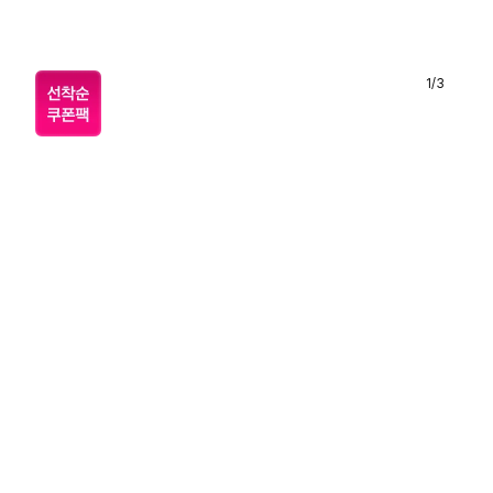
1
/
3