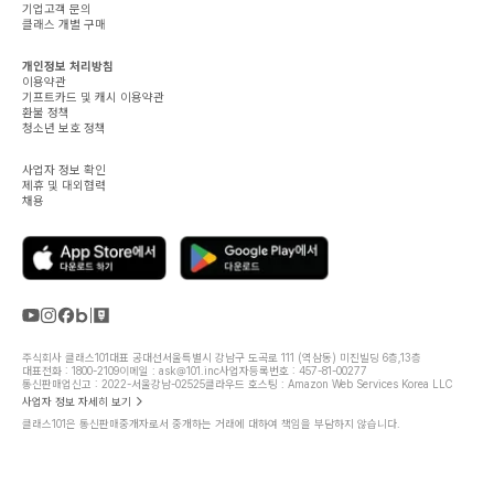
기업고객 문의
클래스 개별 구매
개인정보 처리방침
이용약관
기프트카드 및 캐시 이용약관
환불 정책
청소년 보호 정책
사업자 정보 확인
제휴 및 대외협력
채용
주식회사 클래스101
대표 공대선
서울특별시 강남구 도곡로 111 (역삼동) 미진빌딩 6층,13층
대표전화 : 1800-2109
이메일 : ask@101.inc
사업자등록번호 : 457-81-00277
통신판매업신고 : 2022-서울강남-02525
클라우드 호스팅 : Amazon Web Services Korea LLC
사업자 정보 자세히 보기
클래스101은 통신판매중개자로서 중개하는 거래에 대하여 책임을 부담하지 않습니다.