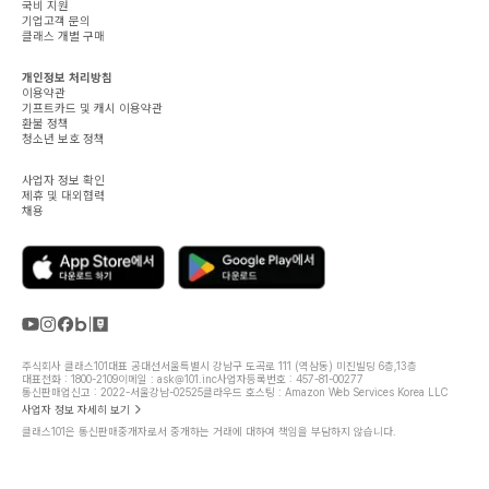
국비 지원
기업고객 문의
클래스 개별 구매
개인정보 처리방침
이용약관
기프트카드 및 캐시 이용약관
환불 정책
청소년 보호 정책
사업자 정보 확인
제휴 및 대외협력
채용
주식회사 클래스101
대표 공대선
서울특별시 강남구 도곡로 111 (역삼동) 미진빌딩 6층,13층
대표전화 : 1800-2109
이메일 : ask@101.inc
사업자등록번호 : 457-81-00277
통신판매업신고 : 2022-서울강남-02525
클라우드 호스팅 : Amazon Web Services Korea LLC
사업자 정보 자세히 보기
클래스101은 통신판매중개자로서 중개하는 거래에 대하여 책임을 부담하지 않습니다.