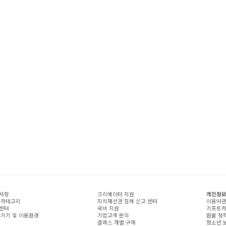
사항
크리에이터 지원
개인정보
 카테고리
지식재산권 침해 신고 센터
이용약
센터
국비 지원
기프트카
 기기 및 이용환경
기업고객 문의
환불 정
클래스 개별 구매
청소년 