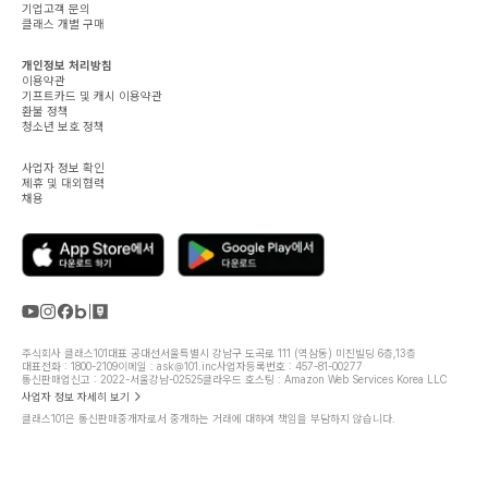
기업고객 문의
클래스 개별 구매
개인정보 처리방침
이용약관
기프트카드 및 캐시 이용약관
환불 정책
청소년 보호 정책
사업자 정보 확인
제휴 및 대외협력
채용
주식회사 클래스101
대표 공대선
서울특별시 강남구 도곡로 111 (역삼동) 미진빌딩 6층,13층
대표전화 : 1800-2109
이메일 : ask@101.inc
사업자등록번호 : 457-81-00277
통신판매업신고 : 2022-서울강남-02525
클라우드 호스팅 : Amazon Web Services Korea LLC
사업자 정보 자세히 보기
클래스101은 통신판매중개자로서 중개하는 거래에 대하여 책임을 부담하지 않습니다.