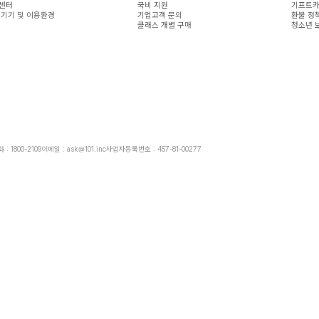
센터
국비 지원
기프트카
 기기 및 이용환경
기업고객 문의
환불 정
클래스 개별 구매
청소년 
: 1800-2109
이메일 : ask@101.inc
사업자등록번호 : 457-81-00277