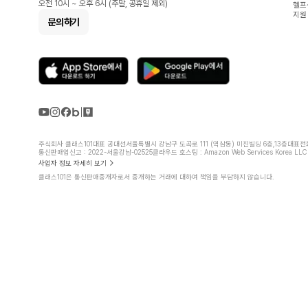
오전 10시 ~ 오후 6시 (주말, 공휴일 제외)
헬프
지원
문의하기
주식회사 클래스101
대표 공대선
서울특별시 강남구 도곡로 111 (역삼동) 미진빌딩 6층,13층
대표전화 
통신판매업신고 : 2022-서울강남-02525
클라우드 호스팅 : Amazon Web Services Korea LLC
사업자 정보 자세히 보기
클래스101은 통신판매중개자로서 중개하는 거래에 대하여 책임을 부담하지 않습니다.