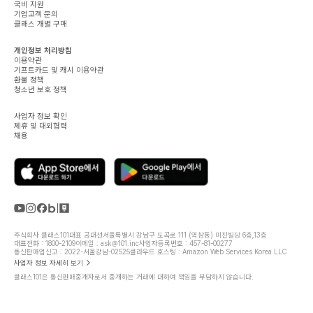
국비 지원
기업고객 문의
클래스 개별 구매
개인정보 처리방침
이용약관
기프트카드 및 캐시 이용약관
환불 정책
청소년 보호 정책
사업자 정보 확인
제휴 및 대외협력
채용
주식회사 클래스101
대표 공대선
서울특별시 강남구 도곡로 111 (역삼동) 미진빌딩 6층,13층
대표전화 : 1800-2109
이메일 : ask@101.inc
사업자등록번호 : 457-81-00277
통신판매업신고 : 2022-서울강남-02525
클라우드 호스팅 : Amazon Web Services Korea LLC
사업자 정보 자세히 보기
클래스101은 통신판매중개자로서 중개하는 거래에 대하여 책임을 부담하지 않습니다.