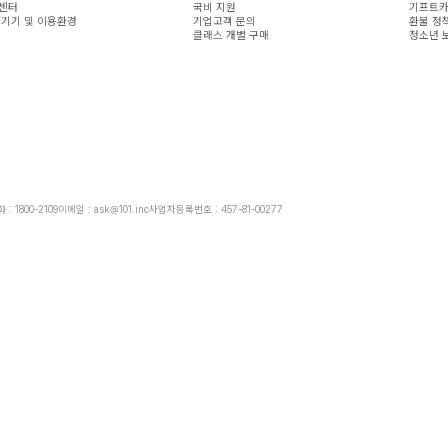
센터
국비 지원
기프트카
 기기 및 이용환경
기업고객 문의
환불 정
클래스 개별 구매
청소년 
: 1800-2109
이메일 : ask@101.inc
사업자등록번호 : 457-81-00277