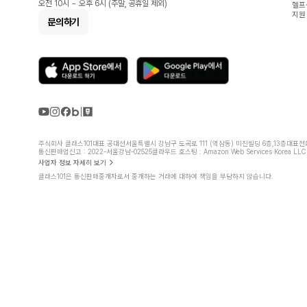
오전 10시 ~ 오후 6시 (주말, 공휴일 제외)
헬프
지원
문의하기
주식회사 클래스101
대표 공대선
서울특별시 강남구 도곡로 111 (역삼동) 미진빌딩 6층,13층
대표전화 
통신판매업신고 : 2022-서울강남-02525
클라우드 호스팅 : Amazon Web Services Korea LLC
사업자 정보 자세히 보기
클래스101은 통신판매중개자로서 중개하는 거래에 대하여 책임을 부담하지 않습니다.