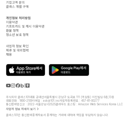
기업고객 문의
클래스 개별 구매
개인정보 처리방침
이용약관
기프트카드 및 캐시 이용약관
환불 정책
청소년 보호 정책
사업자 정보 확인
제휴 및 대외협력
채용
주식회사 클래스101
대표 공대선
서울특별시 강남구 도곡로 111 (역삼동) 미진빌딩 6층,13층
대표전화 : 1800-2109
이메일 : ask@101.inc
사업자등록번호 : 457-81-00277
통신판매업신고 : 2022-서울강남-02525
클라우드 호스팅 : Amazon Web Services Korea LLC
사업자 정보 자세히 보기
클래스101은 통신판매중개자로서 중개하는 거래에 대하여 책임을 부담하지 않습니다.