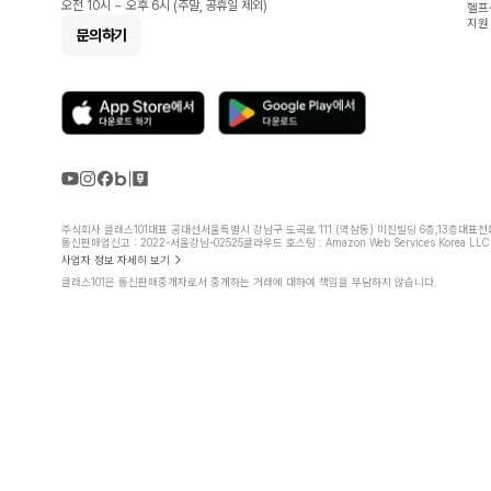
오전 10시 ~ 오후 6시 (주말, 공휴일 제외)
헬프
지원
문의하기
주식회사 클래스101
대표 공대선
서울특별시 강남구 도곡로 111 (역삼동) 미진빌딩 6층,13층
대표전화 
통신판매업신고 : 2022-서울강남-02525
클라우드 호스팅 : Amazon Web Services Korea LLC
사업자 정보 자세히 보기
클래스101은 통신판매중개자로서 중개하는 거래에 대하여 책임을 부담하지 않습니다.