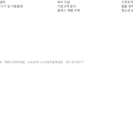
센터
국비 지원
기프트카
 기기 및 이용환경
기업고객 문의
환불 정
클래스 개별 구매
청소년 
: 1800-2109
이메일 : ask@101.inc
사업자등록번호 : 457-81-00277