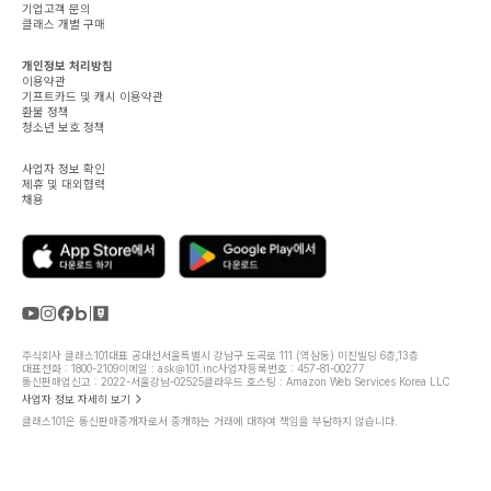
기업고객 문의
클래스 개별 구매
개인정보 처리방침
이용약관
기프트카드 및 캐시 이용약관
환불 정책
청소년 보호 정책
사업자 정보 확인
제휴 및 대외협력
채용
주식회사 클래스101
대표 공대선
서울특별시 강남구 도곡로 111 (역삼동) 미진빌딩 6층,13층
대표전화 : 1800-2109
이메일 : ask@101.inc
사업자등록번호 : 457-81-00277
통신판매업신고 : 2022-서울강남-02525
클라우드 호스팅 : Amazon Web Services Korea LLC
사업자 정보 자세히 보기
클래스101은 통신판매중개자로서 중개하는 거래에 대하여 책임을 부담하지 않습니다.