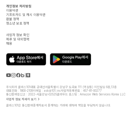
개인정보 처리방침
이용약관
기프트카드 및 캐시 이용약관
환불 정책
청소년 보호 정책
사업자 정보 확인
제휴 및 대외협력
채용
주식회사 클래스101
대표 공대선
서울특별시 강남구 도곡로 111 (역삼동) 미진빌딩 6층,13층
대표전화 : 1800-2109
이메일 : ask@101.inc
사업자등록번호 : 457-81-00277
통신판매업신고 : 2022-서울강남-02525
클라우드 호스팅 : Amazon Web Services Korea LLC
사업자 정보 자세히 보기
클래스101은 통신판매중개자로서 중개하는 거래에 대하여 책임을 부담하지 않습니다.