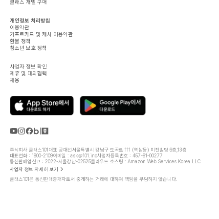
클래스 개별 구매
개인정보 처리방침
이용약관
기프트카드 및 캐시 이용약관
환불 정책
청소년 보호 정책
사업자 정보 확인
제휴 및 대외협력
채용
주식회사 클래스101
대표 공대선
서울특별시 강남구 도곡로 111 (역삼동) 미진빌딩 6층,13층
대표전화 : 1800-2109
이메일 : ask@101.inc
사업자등록번호 : 457-81-00277
통신판매업신고 : 2022-서울강남-02525
클라우드 호스팅 : Amazon Web Services Korea LLC
사업자 정보 자세히 보기
클래스101은 통신판매중개자로서 중개하는 거래에 대하여 책임을 부담하지 않습니다.