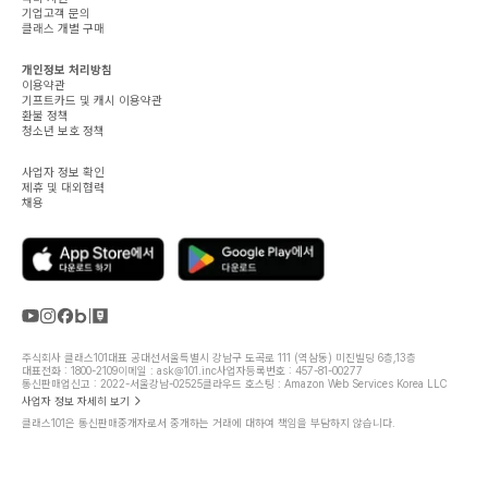
기업고객 문의
클래스 개별 구매
개인정보 처리방침
이용약관
기프트카드 및 캐시 이용약관
환불 정책
청소년 보호 정책
사업자 정보 확인
제휴 및 대외협력
채용
주식회사 클래스101
대표 공대선
서울특별시 강남구 도곡로 111 (역삼동) 미진빌딩 6층,13층
대표전화 : 1800-2109
이메일 : ask@101.inc
사업자등록번호 : 457-81-00277
통신판매업신고 : 2022-서울강남-02525
클라우드 호스팅 : Amazon Web Services Korea LLC
사업자 정보 자세히 보기
클래스101은 통신판매중개자로서 중개하는 거래에 대하여 책임을 부담하지 않습니다.