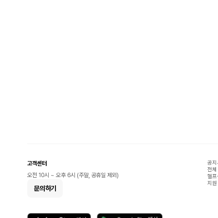
공지
고객센터
전체
오전 10시 ~ 오후 6시 (주말, 공휴일 제외)
헬프
지원
문의하기