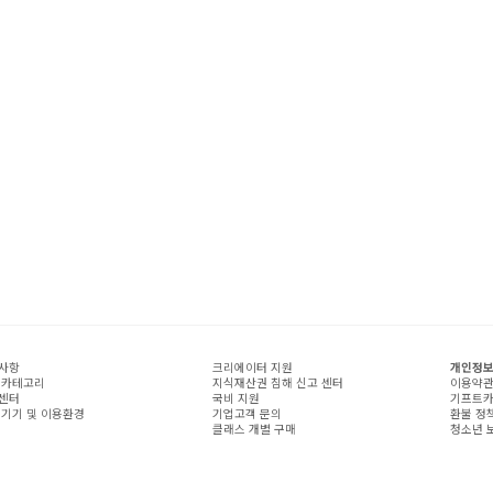
사항
크리에이터 지원
개인정보
 카테고리
지식재산권 침해 신고 센터
이용약
센터
국비 지원
기프트카
 기기 및 이용환경
기업고객 문의
환불 정
클래스 개별 구매
청소년 