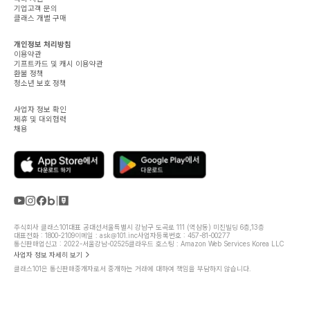
기업고객 문의
클래스 개별 구매
개인정보 처리방침
이용약관
기프트카드 및 캐시 이용약관
환불 정책
청소년 보호 정책
사업자 정보 확인
제휴 및 대외협력
채용
주식회사 클래스101
대표 공대선
서울특별시 강남구 도곡로 111 (역삼동) 미진빌딩 6층,13층
대표전화 : 1800-2109
이메일 : ask@101.inc
사업자등록번호 : 457-81-00277
통신판매업신고 : 2022-서울강남-02525
클라우드 호스팅 : Amazon Web Services Korea LLC
사업자 정보 자세히 보기
클래스101은 통신판매중개자로서 중개하는 거래에 대하여 책임을 부담하지 않습니다.