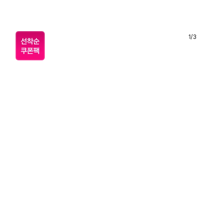
1
/
3