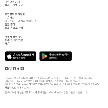
기업고객 문의
클래스 개별 구매
개인정보 처리방침
이용약관
기프트카드 및 캐시 이용약관
환불 정책
청소년 보호 정책
사업자 정보 확인
제휴 및 대외협력
채용
주식회사 클래스101
대표 공대선
서울특별시 강남구 도곡로 111 (역삼동) 미진빌딩 6층,13층
대표전화 : 1800-2109
이메일 : ask@101.inc
사업자등록번호 : 457-81-00277
통신판매업신고 : 2022-서울강남-02525
클라우드 호스팅 : Amazon Web Services Korea LLC
사업자 정보 자세히 보기
클래스101은 통신판매중개자로서 중개하는 거래에 대하여 책임을 부담하지 않습니다.