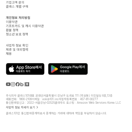
기업고객 문의
클래스 개별 구매
개인정보 처리방침
이용약관
기프트카드 및 캐시 이용약관
환불 정책
청소년 보호 정책
사업자 정보 확인
제휴 및 대외협력
채용
주식회사 클래스101
대표 공대선
서울특별시 강남구 도곡로 111 (역삼동) 미진빌딩 6층,13층
대표전화 : 1800-2109
이메일 : ask@101.inc
사업자등록번호 : 457-81-00277
통신판매업신고 : 2022-서울강남-02525
클라우드 호스팅 : Amazon Web Services Korea LLC
사업자 정보 자세히 보기
클래스101은 통신판매중개자로서 중개하는 거래에 대하여 책임을 부담하지 않습니다.