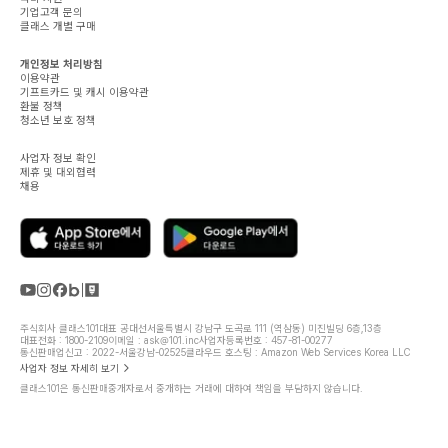
기업고객 문의
클래스 개별 구매
개인정보 처리방침
이용약관
기프트카드 및 캐시 이용약관
환불 정책
청소년 보호 정책
사업자 정보 확인
제휴 및 대외협력
채용
주식회사 클래스101
대표 공대선
서울특별시 강남구 도곡로 111 (역삼동) 미진빌딩 6층,13층
대표전화 : 1800-2109
이메일 : ask@101.inc
사업자등록번호 : 457-81-00277
통신판매업신고 : 2022-서울강남-02525
클라우드 호스팅 : Amazon Web Services Korea LLC
사업자 정보 자세히 보기
클래스101은 통신판매중개자로서 중개하는 거래에 대하여 책임을 부담하지 않습니다.