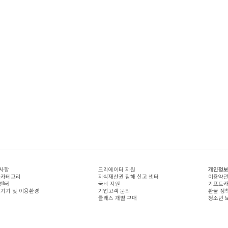
사항
크리에이터 지원
개인정보
 카테고리
지식재산권 침해 신고 센터
이용약
센터
국비 지원
기프트카
 기기 및 이용환경
기업고객 문의
환불 정
클래스 개별 구매
청소년 