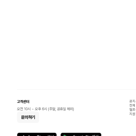
공지
고객센터
전체
오전 10시 ~ 오후 6시 (주말, 공휴일 제외)
헬프
지원
문의하기