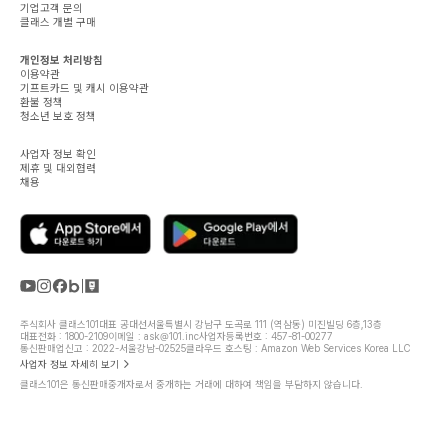
기업고객 문의
클래스 개별 구매
개인정보 처리방침
이용약관
기프트카드 및 캐시 이용약관
환불 정책
청소년 보호 정책
사업자 정보 확인
제휴 및 대외협력
채용
주식회사 클래스101
대표 공대선
서울특별시 강남구 도곡로 111 (역삼동) 미진빌딩 6층,13층
대표전화 : 1800-2109
이메일 : ask@101.inc
사업자등록번호 : 457-81-00277
통신판매업신고 : 2022-서울강남-02525
클라우드 호스팅 : Amazon Web Services Korea LLC
사업자 정보 자세히 보기
클래스101은 통신판매중개자로서 중개하는 거래에 대하여 책임을 부담하지 않습니다.