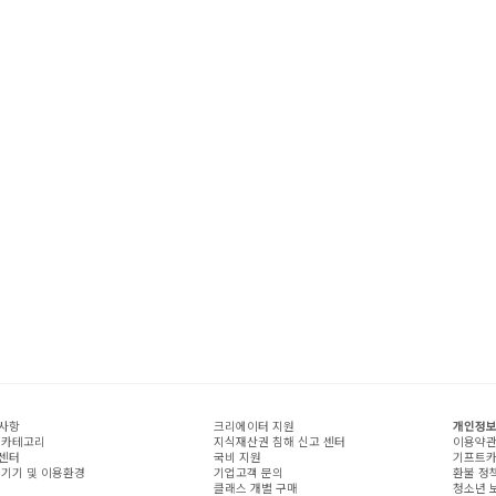
사항
크리에이터 지원
개인정보
 카테고리
지식재산권 침해 신고 센터
이용약
센터
국비 지원
기프트카
 기기 및 이용환경
기업고객 문의
환불 정
클래스 개별 구매
청소년 