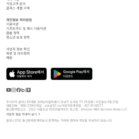
기업고객 문의
클래스 개별 구매
개인정보 처리방침
이용약관
기프트카드 및 캐시 이용약관
환불 정책
청소년 보호 정책
사업자 정보 확인
제휴 및 대외협력
채용
주식회사 클래스101
대표 공대선
서울특별시 강남구 도곡로 111 (역삼동) 미진빌딩 6층,13층
대표전화 : 1800-2109
이메일 : ask@101.inc
사업자등록번호 : 457-81-00277
통신판매업신고 : 2022-서울강남-02525
클라우드 호스팅 : Amazon Web Services Korea LLC
사업자 정보 자세히 보기
클래스101은 통신판매중개자로서 중개하는 거래에 대하여 책임을 부담하지 않습니다.