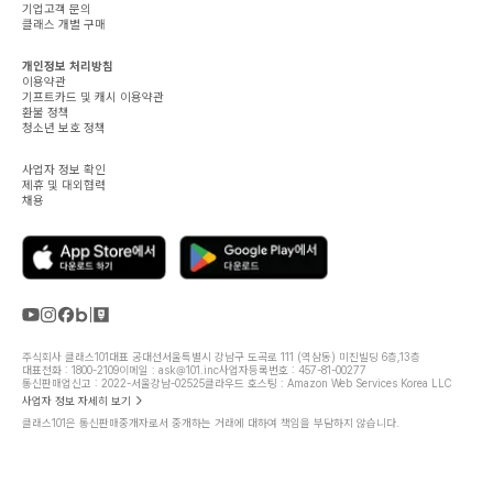
기업고객 문의
클래스 개별 구매
개인정보 처리방침
이용약관
기프트카드 및 캐시 이용약관
환불 정책
청소년 보호 정책
사업자 정보 확인
제휴 및 대외협력
채용
주식회사 클래스101
대표 공대선
서울특별시 강남구 도곡로 111 (역삼동) 미진빌딩 6층,13층
대표전화 : 1800-2109
이메일 : ask@101.inc
사업자등록번호 : 457-81-00277
통신판매업신고 : 2022-서울강남-02525
클라우드 호스팅 : Amazon Web Services Korea LLC
사업자 정보 자세히 보기
클래스101은 통신판매중개자로서 중개하는 거래에 대하여 책임을 부담하지 않습니다.