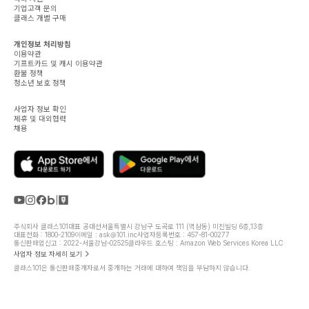
기업고객 문의
클래스 개별 구매
개인정보 처리방침
이용약관
기프트카드 및 캐시 이용약관
환불 정책
청소년 보호 정책
사업자 정보 확인
제휴 및 대외협력
채용
주식회사 클래스101
대표 공대선
서울특별시 강남구 도곡로 111 (역삼동) 미진빌딩 6층,13층
대표전화 : 1800-2109
이메일 : ask@101.inc
사업자등록번호 : 457-81-00277
통신판매업신고 : 2022-서울강남-02525
클라우드 호스팅 : Amazon Web Services Korea LLC
사업자 정보 자세히 보기
클래스101은 통신판매중개자로서 중개하는 거래에 대하여 책임을 부담하지 않습니다.