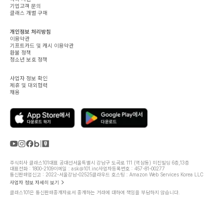
기업고객 문의
클래스 개별 구매
개인정보 처리방침
이용약관
기프트카드 및 캐시 이용약관
환불 정책
청소년 보호 정책
사업자 정보 확인
제휴 및 대외협력
채용
주식회사 클래스101
대표 공대선
서울특별시 강남구 도곡로 111 (역삼동) 미진빌딩 6층,13층
대표전화 : 1800-2109
이메일 : ask@101.inc
사업자등록번호 : 457-81-00277
통신판매업신고 : 2022-서울강남-02525
클라우드 호스팅 : Amazon Web Services Korea LLC
사업자 정보 자세히 보기
클래스101은 통신판매중개자로서 중개하는 거래에 대하여 책임을 부담하지 않습니다.