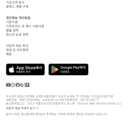
기업고객 문의
클래스 개별 구매
개인정보 처리방침
이용약관
기프트카드 및 캐시 이용약관
환불 정책
청소년 보호 정책
사업자 정보 확인
제휴 및 대외협력
채용
주식회사 클래스101
대표 공대선
서울특별시 강남구 도곡로 111 (역삼동) 미진빌딩 6층,13층
대표전화 : 1800-2109
이메일 : ask@101.inc
사업자등록번호 : 457-81-00277
통신판매업신고 : 2022-서울강남-02525
클라우드 호스팅 : Amazon Web Services Korea LLC
사업자 정보 자세히 보기
클래스101은 통신판매중개자로서 중개하는 거래에 대하여 책임을 부담하지 않습니다.