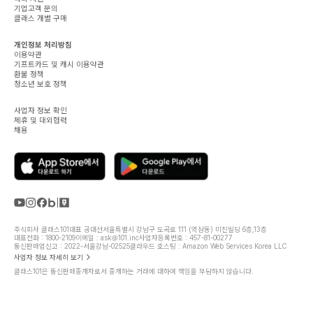
기업고객 문의
클래스 개별 구매
개인정보 처리방침
이용약관
기프트카드 및 캐시 이용약관
환불 정책
청소년 보호 정책
사업자 정보 확인
제휴 및 대외협력
채용
주식회사 클래스101
대표 공대선
서울특별시 강남구 도곡로 111 (역삼동) 미진빌딩 6층,13층
대표전화 : 1800-2109
이메일 : ask@101.inc
사업자등록번호 : 457-81-00277
통신판매업신고 : 2022-서울강남-02525
클라우드 호스팅 : Amazon Web Services Korea LLC
사업자 정보 자세히 보기
클래스101은 통신판매중개자로서 중개하는 거래에 대하여 책임을 부담하지 않습니다.