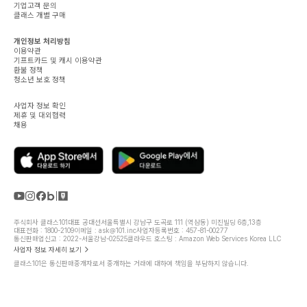
기업고객 문의
클래스 개별 구매
개인정보 처리방침
이용약관
기프트카드 및 캐시 이용약관
환불 정책
청소년 보호 정책
사업자 정보 확인
제휴 및 대외협력
채용
주식회사 클래스101
대표 공대선
서울특별시 강남구 도곡로 111 (역삼동) 미진빌딩 6층,13층
대표전화 : 1800-2109
이메일 : ask@101.inc
사업자등록번호 : 457-81-00277
통신판매업신고 : 2022-서울강남-02525
클라우드 호스팅 : Amazon Web Services Korea LLC
사업자 정보 자세히 보기
클래스101은 통신판매중개자로서 중개하는 거래에 대하여 책임을 부담하지 않습니다.