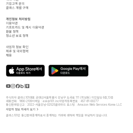
기업고객 문의
클래스 개별 구매
개인정보 처리방침
이용약관
기프트카드 및 캐시 이용약관
환불 정책
청소년 보호 정책
사업자 정보 확인
제휴 및 대외협력
채용
주식회사 클래스101
대표 공대선
서울특별시 강남구 도곡로 111 (역삼동) 미진빌딩 6층,13층
대표전화 : 1800-2109
이메일 : ask@101.inc
사업자등록번호 : 457-81-00277
통신판매업신고 : 2022-서울강남-02525
클라우드 호스팅 : Amazon Web Services Korea LLC
사업자 정보 자세히 보기
클래스101은 통신판매중개자로서 중개하는 거래에 대하여 책임을 부담하지 않습니다.