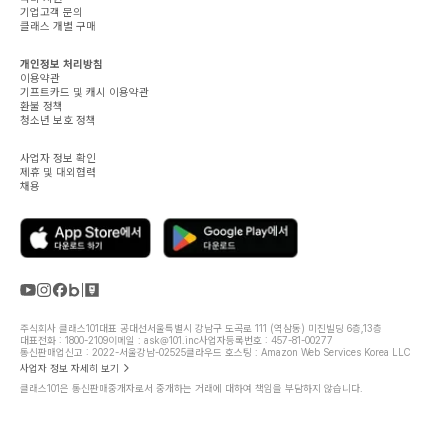
기업고객 문의
클래스 개별 구매
개인정보 처리방침
이용약관
기프트카드 및 캐시 이용약관
환불 정책
청소년 보호 정책
사업자 정보 확인
제휴 및 대외협력
채용
주식회사 클래스101
대표 공대선
서울특별시 강남구 도곡로 111 (역삼동) 미진빌딩 6층,13층
대표전화 : 1800-2109
이메일 : ask@101.inc
사업자등록번호 : 457-81-00277
통신판매업신고 : 2022-서울강남-02525
클라우드 호스팅 : Amazon Web Services Korea LLC
사업자 정보 자세히 보기
클래스101은 통신판매중개자로서 중개하는 거래에 대하여 책임을 부담하지 않습니다.